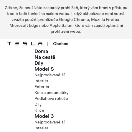
Zdá se, že používáte zastaralý prohlížeč, který vám brání v přístupu
k celé řadě funkcí na našem webu. I když aktualizace není nutná,
zvažte použití prohlížeče
Google Chrome
,
Mozilla Firefox
,
Microsoft Edge
nebo
Apple Safari
, které vám zajistí optimální
prohlížení webu.
|
Obchod
Doma
Přejít na hlavní obsah
Na cestě
Díly
Model S
Nejprodávanější
Interiér
Exteriér
Kola a pneumatiky
Podlahové rohože
Díly
Klíče
Model 3
Nejprodávanější
Interiér