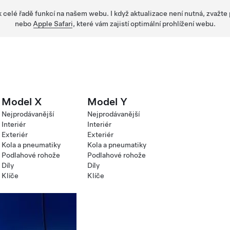
 k celé řadě funkcí na našem webu. I když aktualizace není nutná, zvažte
nebo
Apple Safari
, které vám zajistí optimální prohlížení webu.
Model X
Model Y
Nejprodávanější
Nejprodávanější
Interiér
Interiér
Exteriér
Exteriér
Kola a pneumatiky
Kola a pneumatiky
Podlahové rohože
Podlahové rohože
Díly
Díly
Klíče
Klíče