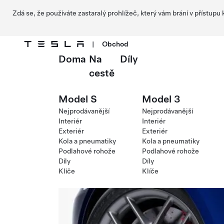
Zdá se, že používáte zastaralý prohlížeč, který vám brání v přístupu
|
Obchod
Doma
Na
Díly
Přejít na hlavní obsah
cestě
Model S
Model 3
Nejprodávanější
Nejprodávanější
Interiér
Interiér
Exteriér
Exteriér
Kola a pneumatiky
Kola a pneumatiky
Podlahové rohože
Podlahové rohože
Díly
Díly
Klíče
Klíče