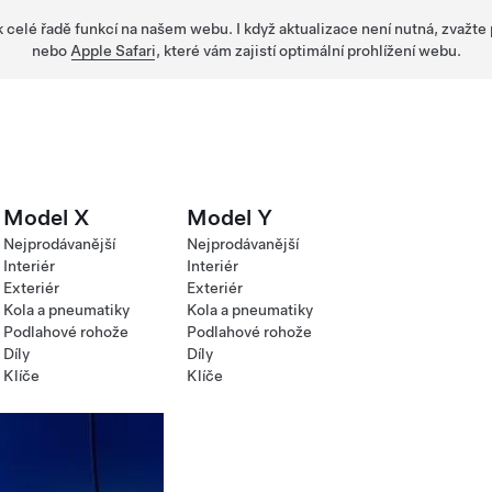
 k celé řadě funkcí na našem webu. I když aktualizace není nutná, zvažte
nebo
Apple Safari
, které vám zajistí optimální prohlížení webu.
Model X
Model Y
Nejprodávanější
Nejprodávanější
Interiér
Interiér
Exteriér
Exteriér
Kola a pneumatiky
Kola a pneumatiky
Podlahové rohože
Podlahové rohože
Díly
Díly
Klíče
Klíče