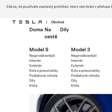
Zdá se, že používáte zastaralý prohlížeč, který vám brání v přístupu
|
Obchod
Doma
Na
Díly
Přejít na hlavní obsah
cestě
Model S
Model 3
Nejprodávanější
Nejprodávanější
Interiér
Interiér
Exteriér
Exteriér
Kola a pneumatiky
Kola a pneumatiky
Podlahové rohože
Podlahové rohože
Díly
Díly
Klíče
Klíče