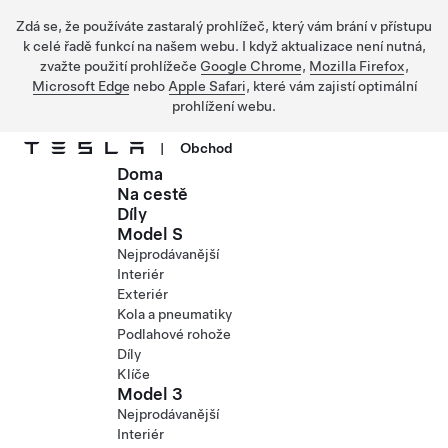
Zdá se, že používáte zastaralý prohlížeč, který vám brání v přístupu
k celé řadě funkcí na našem webu. I když aktualizace není nutná,
zvažte použití prohlížeče
Google Chrome
,
Mozilla Firefox
,
Microsoft Edge
nebo
Apple Safari
, které vám zajistí optimální
prohlížení webu.
|
Obchod
Doma
Přejít na hlavní obsah
Na cestě
Díly
Model S
Nejprodávanější
Interiér
Exteriér
Kola a pneumatiky
Podlahové rohože
Díly
Klíče
Model 3
Nejprodávanější
Interiér