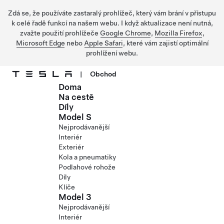
Zdá se, že používáte zastaralý prohlížeč, který vám brání v přístupu
k celé řadě funkcí na našem webu. I když aktualizace není nutná,
zvažte použití prohlížeče
Google Chrome
,
Mozilla Firefox
,
Microsoft Edge
nebo
Apple Safari
, které vám zajistí optimální
prohlížení webu.
|
Obchod
Doma
Přejít na hlavní obsah
Na cestě
Díly
Model S
Nejprodávanější
Interiér
Exteriér
Kola a pneumatiky
Podlahové rohože
Díly
Klíče
Model 3
Nejprodávanější
Interiér