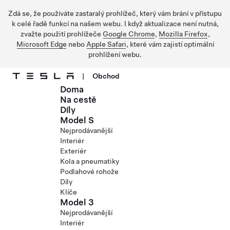
Zdá se, že používáte zastaralý prohlížeč, který vám brání v přístupu
k celé řadě funkcí na našem webu. I když aktualizace není nutná,
zvažte použití prohlížeče
Google Chrome
,
Mozilla Firefox
,
Microsoft Edge
nebo
Apple Safari
, které vám zajistí optimální
prohlížení webu.
|
Obchod
Doma
Přejít na hlavní obsah
Na cestě
Díly
Model S
Nejprodávanější
Interiér
Exteriér
Kola a pneumatiky
Podlahové rohože
Díly
Klíče
Model 3
Nejprodávanější
Interiér