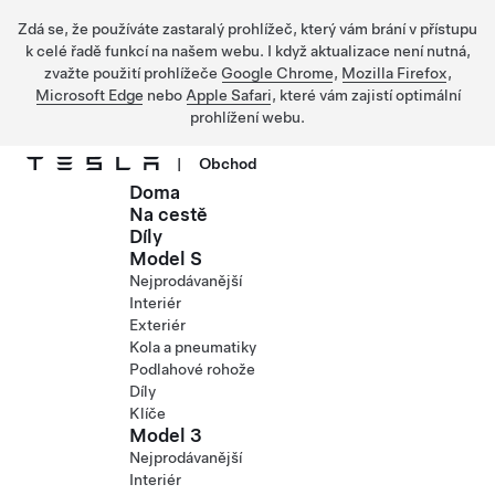
Zdá se, že používáte zastaralý prohlížeč, který vám brání v přístupu
k celé řadě funkcí na našem webu. I když aktualizace není nutná,
zvažte použití prohlížeče
Google Chrome
,
Mozilla Firefox
,
Microsoft Edge
nebo
Apple Safari
, které vám zajistí optimální
prohlížení webu.
|
Obchod
Doma
Přejít na hlavní obsah
Na cestě
Díly
Model S
Nejprodávanější
Interiér
Exteriér
Kola a pneumatiky
Podlahové rohože
Díly
Klíče
Model 3
Nejprodávanější
Interiér