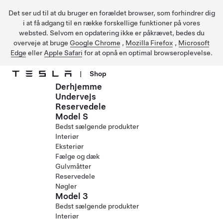
Det ser ud til at du bruger en forældet browser, som forhindrer dig
i at få adgang til en række forskellige funktioner på vores
websted. Selvom en opdatering ikke er påkrævet, bedes du
overveje at bruge
Google Chrome
,
Mozilla Firefox
,
Microsoft
Edge
eller
Apple Safari
for at opnå en optimal browseroplevelse.
|
Shop
Derhjemme
Gå til hovedindhold
Undervejs
Reservedele
Model S
Bedst sælgende produkter
Interiør
Eksteriør
Fælge og dæk
Gulvmåtter
Reservedele
Nøgler
Model 3
Bedst sælgende produkter
Interiør