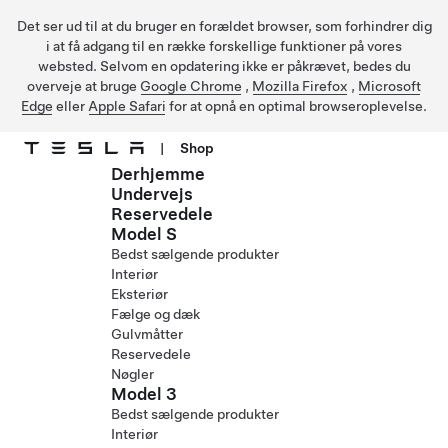
Det ser ud til at du bruger en forældet browser, som forhindrer dig
i at få adgang til en række forskellige funktioner på vores
websted. Selvom en opdatering ikke er påkrævet, bedes du
overveje at bruge
Google Chrome
,
Mozilla Firefox
,
Microsoft
Edge
eller
Apple Safari
for at opnå en optimal browseroplevelse.
|
Shop
Derhjemme
Gå til hovedindhold
Undervejs
Reservedele
Model S
Bedst sælgende produkter
Interiør
Eksteriør
Fælge og dæk
Gulvmåtter
Reservedele
Nøgler
Model 3
Bedst sælgende produkter
Interiør