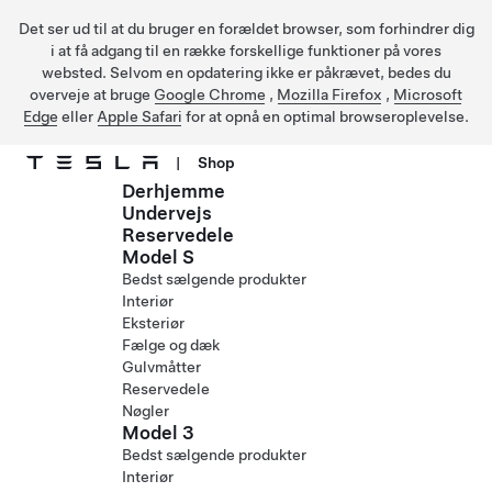
Det ser ud til at du bruger en forældet browser, som forhindrer dig
i at få adgang til en række forskellige funktioner på vores
websted. Selvom en opdatering ikke er påkrævet, bedes du
overveje at bruge
Google Chrome
,
Mozilla Firefox
,
Microsoft
Edge
eller
Apple Safari
for at opnå en optimal browseroplevelse.
|
Shop
Derhjemme
Gå til hovedindhold
Undervejs
Reservedele
Model S
Bedst sælgende produkter
Interiør
Eksteriør
Fælge og dæk
Gulvmåtter
Reservedele
Nøgler
Model 3
Bedst sælgende produkter
Interiør