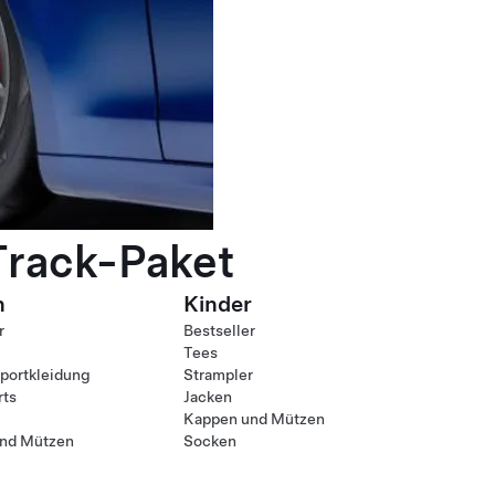
Track-Paket
n
Kinder
r
Bestseller
Tees
ortkleidung
Strampler
rts
Jacken
Kappen und Mützen
nd Mützen
Socken