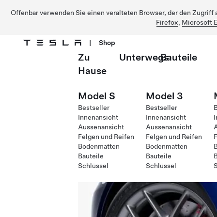
Offenbar verwenden Sie einen veralteten Browser, der den Zugriff a
Firefox
,
Microsoft 
|
Shop
Zu
Unterwegs
Bauteile
Direkt zu Hauptinhalt
Hause
Model S
Model 3
Bestseller
Bestseller
B
Innenansicht
Innenansicht
I
Aussenansicht
Aussenansicht
Felgen und Reifen
Felgen und Reifen
F
Bodenmatten
Bodenmatten
Bauteile
Bauteile
B
Schlüssel
Schlüssel
S