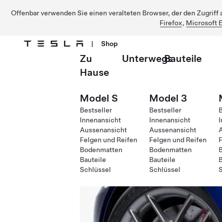
Offenbar verwenden Sie einen veralteten Browser, der den Zugriff a
Firefox
,
Microsoft 
|
Shop
Zu
Unterwegs
Bauteile
Direkt zu Hauptinhalt
Hause
Model S
Model 3
Bestseller
Bestseller
B
Innenansicht
Innenansicht
I
Aussenansicht
Aussenansicht
Felgen und Reifen
Felgen und Reifen
F
Bodenmatten
Bodenmatten
Bauteile
Bauteile
B
Schlüssel
Schlüssel
S