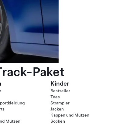
Track-Paket
n
Kinder
r
Bestseller
Tees
ortkleidung
Strampler
rts
Jacken
Kappen und Mützen
nd Mützen
Socken