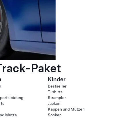
Track-Paket
n
Kinder
r
Bestseller
T-shirts
ortkleidung
Strampler
rts
Jacken
Kappen und Mützen
nd Mütze
Socken