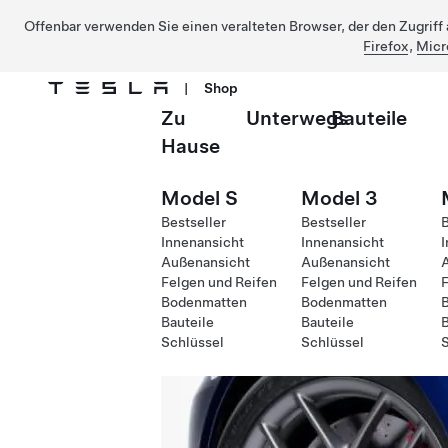
Offenbar verwenden Sie einen veralteten Browser, der den Zugriff a
Firefox
,
Micr
|
Shop
Zu
Unterwegs
Bauteile
Direkt zu Hauptinhalt
Hause
Model S
Model 3
Bestseller
Bestseller
B
Innenansicht
Innenansicht
I
Außenansicht
Außenansicht
Felgen und Reifen
Felgen und Reifen
F
Bodenmatten
Bodenmatten
Bauteile
Bauteile
B
Schlüssel
Schlüssel
S