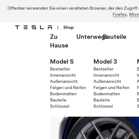
Offenbar verwenden Sie einen veralteten Browser, der den Zugriff a
Firefox
,
Micr
|
Shop
Zu
Unterwegs
Bauteile
Direkt zu Hauptinhalt
Hause
Model S
Model 3
Bestseller
Bestseller
B
Innenansicht
Innenansicht
I
Außenansicht
Außenansicht
Felgen und Reifen
Felgen und Reifen
F
Bodenmatten
Bodenmatten
Bauteile
Bauteile
B
Schlüssel
Schlüssel
S