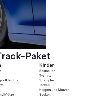
Track-Paket
n
Kinder
r
Bestseller
T-shirts
ortkleidung
Strampler
rts
Jacken
Kappen und Mützen
nd Mütze
Socken