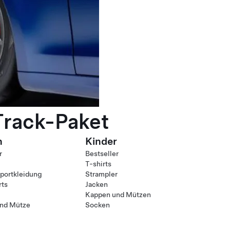
Track-Paket
n
Kinder
r
Bestseller
T-shirts
ortkleidung
Strampler
rts
Jacken
Kappen und Mützen
nd Mütze
Socken