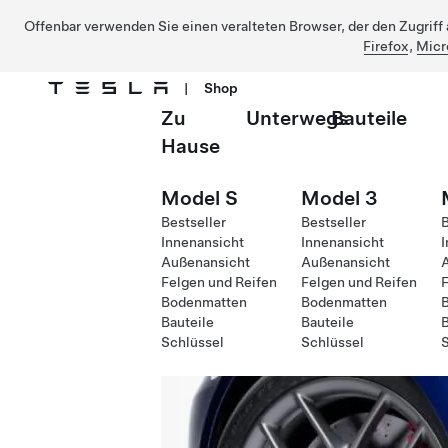
Offenbar verwenden Sie einen veralteten Browser, der den Zugriff a
Firefox
,
Micr
|
Shop
Zu
Unterwegs
Bauteile
Direkt zu Hauptinhalt
Hause
Model S
Model 3
Bestseller
Bestseller
B
Innenansicht
Innenansicht
I
Außenansicht
Außenansicht
Felgen und Reifen
Felgen und Reifen
F
Bodenmatten
Bodenmatten
Bauteile
Bauteile
B
Schlüssel
Schlüssel
S