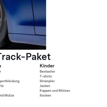
Track-Paket
n
Kinder
r
Bestseller
T-shirts
ortkleidung
Strampler
rts
Jacken
Kappen und Mützen
nd Mütze
Socken