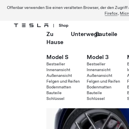
Offenbar verwenden Sie einen veralteten Browser, der den Zugriff a
Firefox
,
Micr
|
Shop
Zu
Unterwegs
Bauteile
Direkt zu Hauptinhalt
Hause
Model S
Model 3
Bestseller
Bestseller
B
Innenansicht
Innenansicht
I
Außenansicht
Außenansicht
Felgen und Reifen
Felgen und Reifen
F
Bodenmatten
Bodenmatten
Bauteile
Bauteile
B
Schlüssel
Schlüssel
S