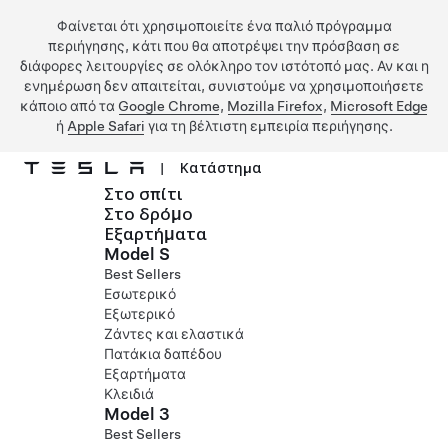
Φαίνεται ότι χρησιμοποιείτε ένα παλιό πρόγραμμα
περιήγησης, κάτι που θα αποτρέψει την πρόσβαση σε
διάφορες λειτουργίες σε ολόκληρο τον ιστότοπό μας. Αν και η
ενημέρωση δεν απαιτείται, συνιστούμε να χρησιμοποιήσετε
κάποιο από τα
Google Chrome
,
Mozilla Firefox
,
Microsoft Edge
ή
Apple Safari
για τη βέλτιστη εμπειρία περιήγησης.
|
Κατάστημα
Στο σπίτι
Μετάβαση στο κύριο περιεχόμενο
Στο δρόμο
Εξαρτήματα
Model S
Best Sellers
Εσωτερικό
Εξωτερικό
Ζάντες και ελαστικά
Πατάκια δαπέδου
Εξαρτήματα
Κλειδιά
Model 3
Best Sellers