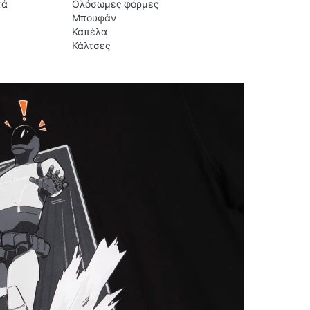
κά
Ολόσωμες φόρμες
Μπουφάν
Καπέλα
Κάλτσες