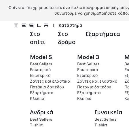
Φαίνεται ότι χρησιμοποιείτε ένα παλιό πρόγραμμα περιήγησης,
συνιστούμε να χρησιμοποιήσετε κάποι
|
Κατάστημα
Στο
Στο
Εξαρτήματα
Μετάβαση στο κύριο περιεχόμενο
σπίτι
δρόμο
Model S
Model 3
M
Best Sellers
Best Sellers
Be
Εσωτερικό
Εσωτερικό
Εσ
Εξωτερικό
Εξωτερικό
Εξ
Ζάντες και ελαστικά
Ζάντες και ελαστικά
Ζά
Πατάκια δαπέδου
Πατάκια δαπέδου
Πα
Εξαρτήματα
Εξαρτήματα
Ε
Κλειδιά
Κλειδιά
Κλ
Ανδρικά
Γυναικεία
Best Sellers
Best Sellers
T-shirt
T-shirt