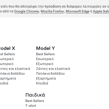
 κάτι που θα αποτρέψει την πρόσβαση σε διάφορες λειτουργίες σε ο
ο από τα
Google Chrome
,
Mozilla Firefox
,
Microsoft Edge
ή
Apple Safa
odel X
Model Y
st Sellers
Best Sellers
ωτερικό
Εσωτερικό
ωτερικό
Εξωτερικό
ντες και ελαστικά
Ζάντες και ελαστικά
τάκια δαπέδου
Πατάκια δαπέδου
ξαρτήματα
Εξαρτήματα
ειδιά
Κλειδιά
Παιδικά
Best Sellers
T-shirt