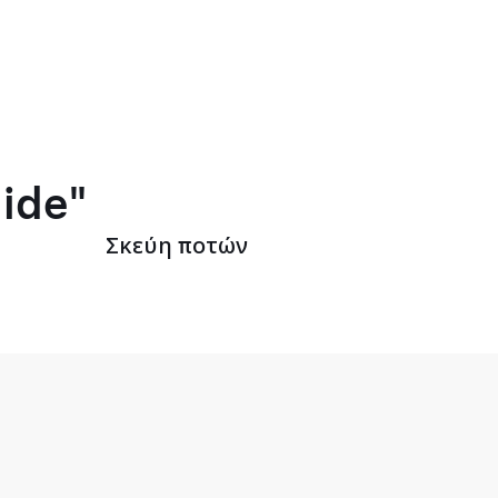
lide"
Σκεύη ποτών