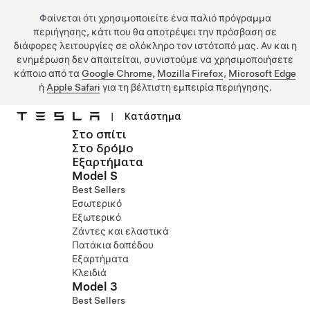
Φαίνεται ότι χρησιμοποιείτε ένα παλιό πρόγραμμα
περιήγησης, κάτι που θα αποτρέψει την πρόσβαση σε
διάφορες λειτουργίες σε ολόκληρο τον ιστότοπό μας. Αν και η
ενημέρωση δεν απαιτείται, συνιστούμε να χρησιμοποιήσετε
κάποιο από τα
Google Chrome
,
Mozilla Firefox
,
Microsoft Edge
ή
Apple Safari
για τη βέλτιστη εμπειρία περιήγησης.
|
Κατάστημα
Στο σπίτι
Μετάβαση στο κύριο περιεχόμενο
Στο δρόμο
Εξαρτήματα
Model S
Best Sellers
Εσωτερικό
Εξωτερικό
Ζάντες και ελαστικά
Πατάκια δαπέδου
Εξαρτήματα
Κλειδιά
Model 3
Best Sellers