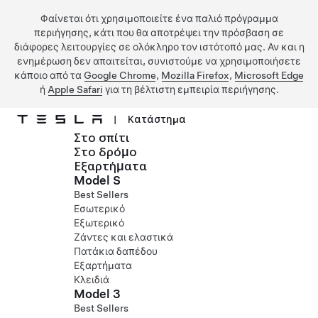
Φαίνεται ότι χρησιμοποιείτε ένα παλιό πρόγραμμα
περιήγησης, κάτι που θα αποτρέψει την πρόσβαση σε
διάφορες λειτουργίες σε ολόκληρο τον ιστότοπό μας. Αν και η
ενημέρωση δεν απαιτείται, συνιστούμε να χρησιμοποιήσετε
κάποιο από τα
Google Chrome
,
Mozilla Firefox
,
Microsoft Edge
ή
Apple Safari
για τη βέλτιστη εμπειρία περιήγησης.
|
Κατάστημα
Στο σπίτι
Μετάβαση στο κύριο περιεχόμενο
Στο δρόμο
Εξαρτήματα
Model S
Best Sellers
Εσωτερικό
Εξωτερικό
Ζάντες και ελαστικά
Πατάκια δαπέδου
Εξαρτήματα
Κλειδιά
Model 3
Best Sellers