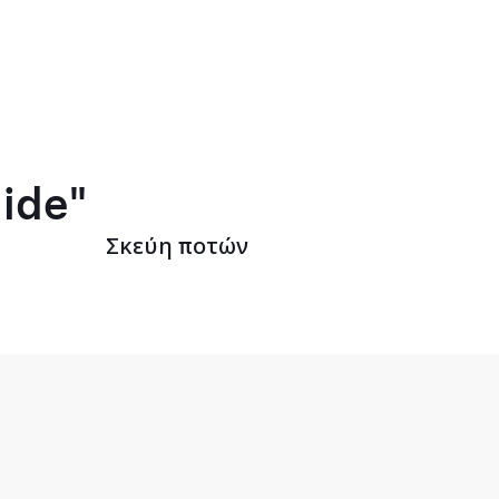
lide"
Σκεύη ποτών