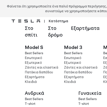
Φαίνεται ότι χρησιμοποιείτε ένα παλιό πρόγραμμα περιήγησης,
συνιστούμε να χρησιμοποιήσετε κάποι
|
Κατάστημα
Στο
Στο
Εξαρτήματα
Μετάβαση στο κύριο περιεχόμενο
σπίτι
δρόμο
Model S
Model 3
M
Best Sellers
Best Sellers
Be
Εσωτερικό
Εσωτερικό
Εσ
Εξωτερικό
Εξωτερικό
Εξ
Ζάντες και ελαστικά
Ζάντες και ελαστικά
Ζά
Πατάκια δαπέδου
Πατάκια δαπέδου
Πα
Εξαρτήματα
Εξαρτήματα
Ε
Κλειδιά
Κλειδιά
Κλ
Ανδρικά
Γυναικεία
Best Sellers
Best Sellers
T-shirt
T-shirt