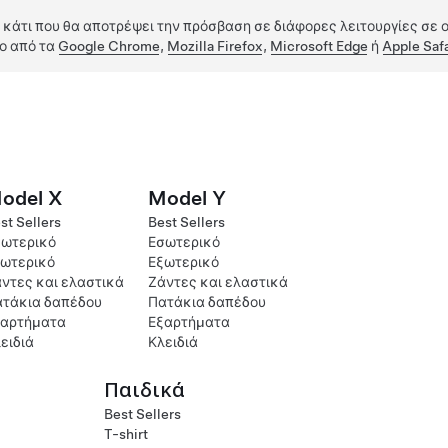
 κάτι που θα αποτρέψει την πρόσβαση σε διάφορες λειτουργίες σε ο
ο από τα
Google Chrome
,
Mozilla Firefox
,
Microsoft Edge
ή
Apple Safa
odel X
Model Y
st Sellers
Best Sellers
ωτερικό
Εσωτερικό
ωτερικό
Εξωτερικό
ντες και ελαστικά
Ζάντες και ελαστικά
τάκια δαπέδου
Πατάκια δαπέδου
ξαρτήματα
Εξαρτήματα
ειδιά
Κλειδιά
Παιδικά
Best Sellers
T-shirt