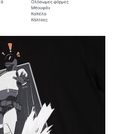
κά
Ολόσωμες φόρμες
Μπουφάν
Καπέλα
Κάλτσες