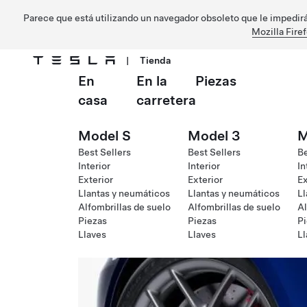
Parece que está utilizando un navegador obsoleto que le impedirá 
Mozilla Fire
|
Tienda
En
En la
Piezas
Ir al contenido principal
casa
carretera
Model S
Model 3
M
Best Sellers
Best Sellers
Be
Interior
Interior
In
Exterior
Exterior
Ex
Llantas y neumáticos
Llantas y neumáticos
Ll
Alfombrillas de suelo
Alfombrillas de suelo
Al
Piezas
Piezas
Pi
Llaves
Llaves
Ll