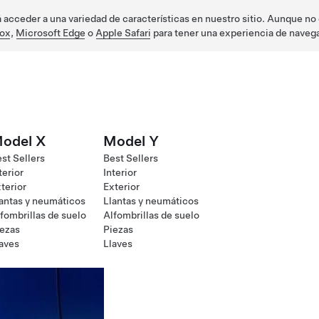
acceder a una variedad de características en nuestro sitio. Aunque no e
fox
,
Microsoft Edge
o
Apple Safari
para tener una experiencia de naveg
odel X
Model Y
st Sellers
Best Sellers
terior
Interior
terior
Exterior
antas y neumáticos
Llantas y neumáticos
fombrillas de suelo
Alfombrillas de suelo
ezas
Piezas
aves
Llaves