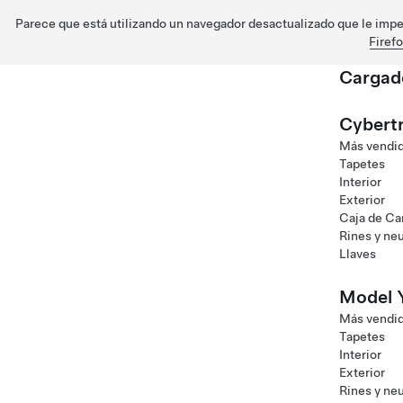
Parece que está utilizando un navegador desactualizado que le imped
Firef
Cargad
Saltar al contenido principal
Cybert
Más vendi
Tapetes
Interior
Exterior
Caja de C
Rines y ne
Llaves
Model 
Más vendi
Tapetes
Interior
Exterior
Rines y ne