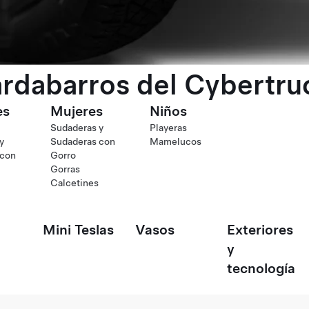
rdabarros del Cybertru
es
Mujeres
Niños
Sudaderas y
Playeras
y
Sudaderas con
Mamelucos
 con
Gorro
Gorras
Calcetines
Mini Teslas
Vasos
Exteriores
y
tecnología