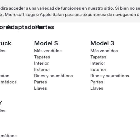
irá acceder a una variedad de funciones en nuestro sitio. Si bien no s
ox
,
Microsoft Edge
o
Apple Safari
para una experiencia de navegación ó
ores
Adaptadores
Partes
ruck
Model S
Model 3
dos
Más vendidos
Más vendidos
Tapetes
Tapetes
Interior
Interior
Exterior
Exterior
amion
Rines y neumáticos
Rines y neumáticos
umáticos
Partes
Partes
Llaves
Llaves
Y
dos
umáticos