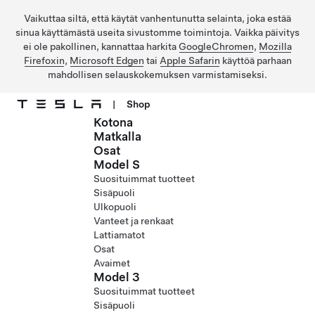
Vaikuttaa siltä, että käytät vanhentunutta selainta, joka estää
sinua käyttämästä useita sivustomme toimintoja. Vaikka päivitys
ei ole pakollinen, kannattaa harkita
GoogleChromen
,
Mozilla
Firefoxin
,
Microsoft Edgen
tai
Apple Safarin
käyttöä parhaan
mahdollisen selauskokemuksen varmistamiseksi.
|
Shop
Kotona
Siirry pääsisältöön
Matkalla
Osat
Model S
Suosituimmat tuotteet
Sisäpuoli
Ulkopuoli
Vanteet ja renkaat
Lattiamatot
Osat
Avaimet
Model 3
Suosituimmat tuotteet
Sisäpuoli