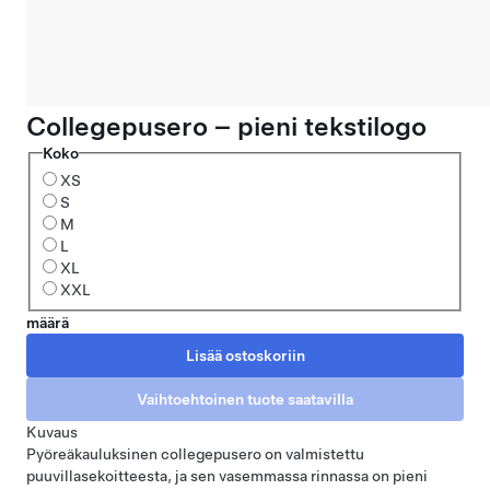
Collegepusero – pieni tekstilogo
Koko
XS
S
M
L
XL
XXL
määrä
Kuvaus
Pyöreäkauluksinen collegepusero on valmistettu
puuvillasekoitteesta, ja sen vasemmassa rinnassa on pieni