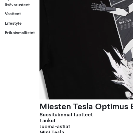
lisävarusteet
Vaatteet
Lifestyle
Erikoismallistot
Miesten Tesla Optimus E
Suosituimmat tuotteet
Laukut
Juoma-astiat
Mini Tesla