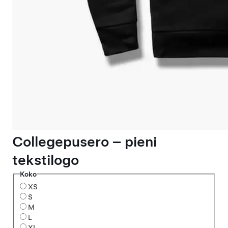
Collegepusero – pieni
tekstilogo
Koko
XS
S
M
L
XL