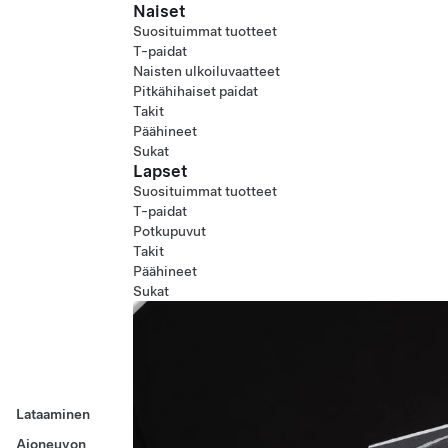
Naiset
Suosituimmat tuotteet
T-paidat
Naisten ulkoiluvaatteet
Pitkähihaiset paidat
Takit
Päähineet
Sukat
Lapset
Suosituimmat tuotteet
T-paidat
Potkupuvut
Takit
Päähineet
Sukat
Lataaminen
Ajoneuvon