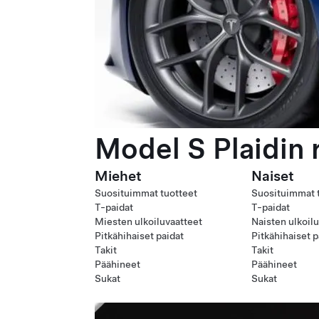
Model S Plaidin 
Miehet
Naiset
Suosituimmat tuotteet
Suosituimmat 
T-paidat
T-paidat
Miesten ulkoiluvaatteet
Naisten ulkoil
Pitkähihaiset paidat
Pitkähihaiset p
Takit
Takit
Päähineet
Päähineet
Sukat
Sukat