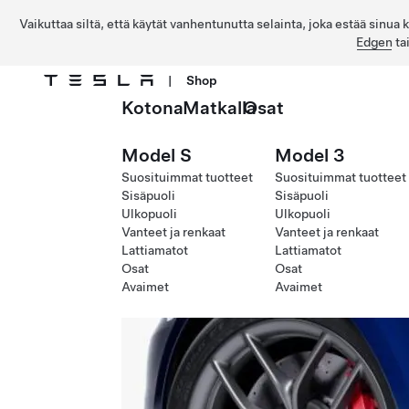
Vaikuttaa siltä, että käytät vanhentunutta selainta, joka estää sinua
Edgen
ta
|
Shop
Kotona
Matkalla
Osat
Siirry pääsisältöön
Model S
Model 3
Suosituimmat tuotteet
Suosituimmat tuotteet
Sisäpuoli
Sisäpuoli
Ulkopuoli
Ulkopuoli
Vanteet ja renkaat
Vanteet ja renkaat
Lattiamatot
Lattiamatot
Osat
Osat
Avaimet
Avaimet