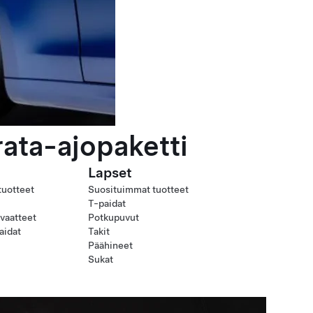
rata-ajopaketti
Lapset
tuotteet
Suosituimmat tuotteet
T-paidat
uvaatteet
Potkupuvut
aidat
Takit
Päähineet
Sukat