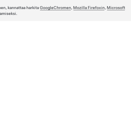
nen, kannattaa harkita
GoogleChromen
,
Mozilla Firefoxin
,
Microsoft
amiseksi.