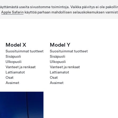
 käyttämästä useita sivustomme toimintoja. Vaikka päivitys ei ole pakolli
i
Apple Safarin
käyttöä parhaan mahdollisen selauskokemuksen varmist
Model X
Model Y
Suosituimmat tuotteet
Suosituimmat tuotteet
Sisäpuoli
Sisäpuoli
Ulkopuoli
Ulkopuoli
Vanteet ja renkaat
Vanteet ja renkaat
Lattiamatot
Lattiamatot
Osat
Osat
Avaimet
Avaimet