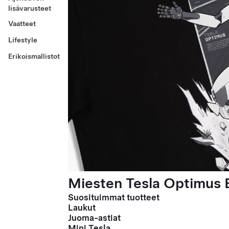
lisävarusteet
Vaatteet
Lifestyle
Erikoismallistot
Miesten Tesla Optimus E
Suosituimmat tuotteet
Laukut
Juoma-astiat
Mini Tesla