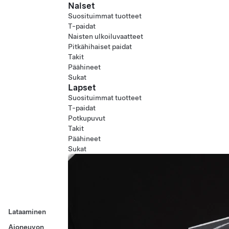
Naiset
Suosituimmat tuotteet
T-paidat
Naisten ulkoiluvaatteet
Pitkähihaiset paidat
Takit
Päähineet
Sukat
Lapset
Suosituimmat tuotteet
T-paidat
Potkupuvut
Takit
Päähineet
Sukat
Lataaminen
Ajoneuvon