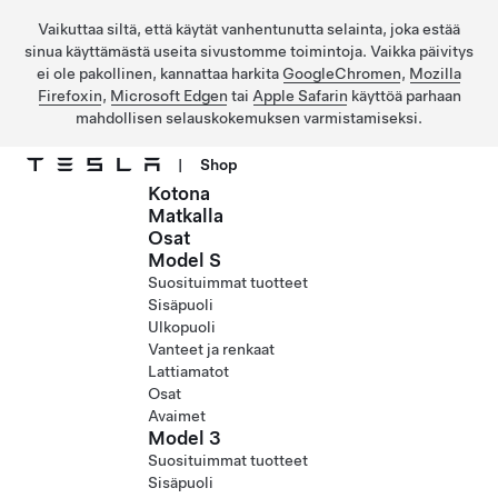
Vaikuttaa siltä, että käytät vanhentunutta selainta, joka estää
sinua käyttämästä useita sivustomme toimintoja. Vaikka päivitys
ei ole pakollinen, kannattaa harkita
GoogleChromen
,
Mozilla
Firefoxin
,
Microsoft Edgen
tai
Apple Safarin
käyttöä parhaan
mahdollisen selauskokemuksen varmistamiseksi.
|
Shop
Kotona
Siirry pääsisältöön
Matkalla
Osat
Model S
Suosituimmat tuotteet
Sisäpuoli
Ulkopuoli
Vanteet ja renkaat
Lattiamatot
Osat
Avaimet
Model 3
Suosituimmat tuotteet
Sisäpuoli