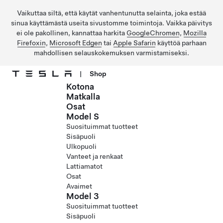
Vaikuttaa siltä, että käytät vanhentunutta selainta, joka estää
sinua käyttämästä useita sivustomme toimintoja. Vaikka päivitys
ei ole pakollinen, kannattaa harkita
GoogleChromen
,
Mozilla
Firefoxin
,
Microsoft Edgen
tai
Apple Safarin
käyttöä parhaan
mahdollisen selauskokemuksen varmistamiseksi.
|
Shop
Kotona
Siirry pääsisältöön
Matkalla
Osat
Model S
Suosituimmat tuotteet
Sisäpuoli
Ulkopuoli
Vanteet ja renkaat
Lattiamatot
Osat
Avaimet
Model 3
Suosituimmat tuotteet
Sisäpuoli