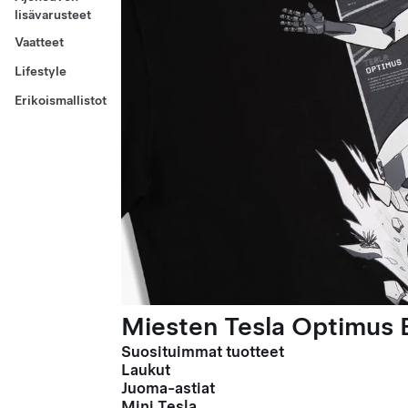
lisävarusteet
Vaatteet
Lifestyle
Erikoismallistot
Miesten Tesla Optimus E
Suosituimmat tuotteet
Laukut
Juoma-astiat
Mini Tesla