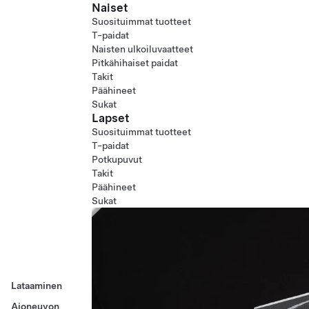
Naiset
Suosituimmat tuotteet
T-paidat
Naisten ulkoiluvaatteet
Pitkähihaiset paidat
Takit
Päähineet
Sukat
Lapset
Suosituimmat tuotteet
T-paidat
Potkupuvut
Takit
Päähineet
Sukat
Lataaminen
Ajoneuvon