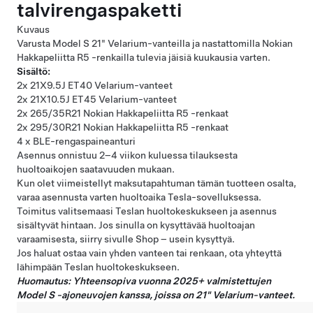
talvirengaspaketti
Kuvaus
Varusta Model S 21" Velarium-vanteilla ja nastattomilla Nokian
Hakkapeliitta R5 -renkailla tulevia jäisiä kuukausia varten.
Sisältö:
2x 21X9.5J ET40 Velarium-vanteet
2x 21X10.5J ET45 Velarium-vanteet
2x 265/35R21 Nokian Hakkapeliitta R5 -renkaat
2x 295/30R21 Nokian Hakkapeliitta R5 -renkaat
4 x BLE-rengaspaineanturi
Asennus onnistuu 2–4 viikon kuluessa tilauksesta
huoltoaikojen saatavuuden mukaan.
Kun olet viimeistellyt maksutapahtuman tämän tuotteen osalta,
varaa asennusta varten huoltoaika Tesla-sovelluksessa.
Toimitus valitsemaasi Teslan huoltokeskukseen ja asennus
sisältyvät hintaan. Jos sinulla on kysyttävää huoltoajan
varaamisesta, siirry sivulle
Shop – usein kysyttyä
.
Jos haluat ostaa vain yhden vanteen tai renkaan, ota yhteyttä
lähimpään
Teslan huoltokeskukseen
.
Huomautus: Yhteensopiva vuonna 2025+ valmistettujen
Model S -ajoneuvojen kanssa, joissa on 21" Velarium-vanteet.