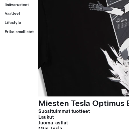
lisävarusteet
Vaatteet
Lifestyle
Erikoismallistot
Miesten Tesla Optimus E
Suosituimmat tuotteet
Laukut
Juoma-astiat
Mini Tesla