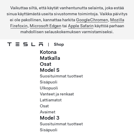
Vaikuttaa siltä, että käytät vanhentunutta selainta, joka estää
sinua käyttämästä useita sivustomme toimintoja. Vaikka päivitys
ei ole pakollinen, kannattaa harkita
GoogleChromen
,
Mozilla
Firefoxin
,
Microsoft Edgen
tai
Apple Safarin
käyttöä parhaan
mahdollisen selauskokemuksen varmistamiseksi.
|
Shop
Kotona
Siirry pääsisältöön
Matkalla
Osat
Model S
Suosituimmat tuotteet
Sisäpuoli
Ulkopuoli
Vanteet ja renkaat
Lattiamatot
Osat
Avaimet
Model 3
Suosituimmat tuotteet
Sisäpuoli