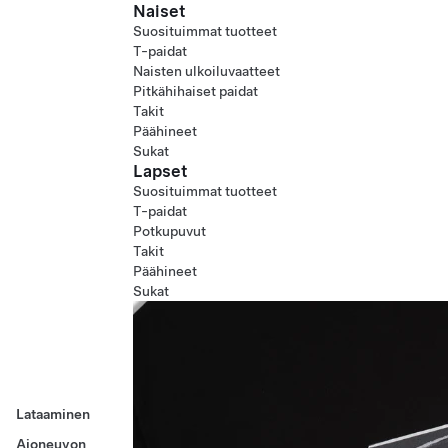
Naiset
Suosituimmat tuotteet
T-paidat
Naisten ulkoiluvaatteet
Pitkähihaiset paidat
Takit
Päähineet
Sukat
Lapset
Suosituimmat tuotteet
T-paidat
Potkupuvut
Takit
Päähineet
Sukat
Lataaminen
Ajoneuvon