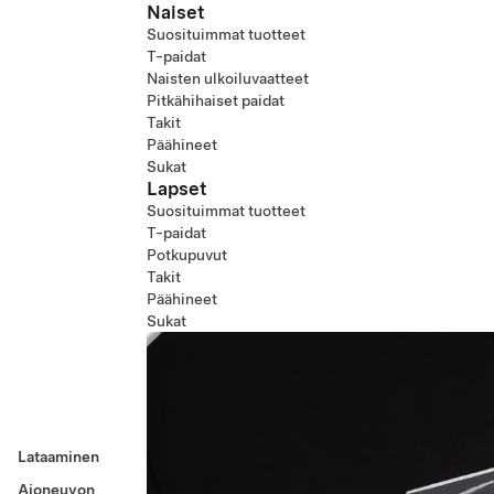
Naiset
Suosituimmat tuotteet
T-paidat
Naisten ulkoiluvaatteet
Pitkähihaiset paidat
Takit
Päähineet
Sukat
Lapset
Suosituimmat tuotteet
T-paidat
Potkupuvut
Takit
Päähineet
Sukat
Lataaminen
Ajoneuvon