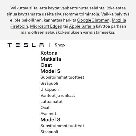
Vaikuttaa siltä, että käytät vanhentunutta selainta, joka estää
sinua käyttämästä useita sivustomme toimintoja. Vaikka päivitys
ei ole pakollinen, kannattaa harkita
GoogleChromen
,
Mozilla
Firefoxin
,
Microsoft Edgen
tai
Apple Safarin
käyttöä parhaan
mahdollisen selauskokemuksen varmistamiseksi.
|
Shop
Kotona
Siirry pääsisältöön
Matkalla
Osat
Model S
Suosituimmat tuotteet
Sisäpuoli
Ulkopuoli
Vanteet ja renkaat
Lattiamatot
Osat
Avaimet
Model 3
Suosituimmat tuotteet
Sisäpuoli