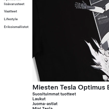
lisävarusteet
Vaatteet
Lifestyle
Erikoismallistot
Miesten Tesla Optimus E
Suosituimmat tuotteet
Laukut
Juoma-astiat
Mini Tesla