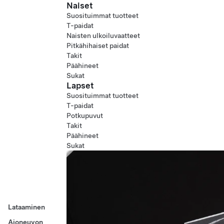
Naiset
Suosituimmat tuotteet
T-paidat
Naisten ulkoiluvaatteet
Pitkähihaiset paidat
Takit
Päähineet
Sukat
Lapset
Suosituimmat tuotteet
T-paidat
Potkupuvut
Takit
Päähineet
Sukat
Lataaminen
Ajoneuvon