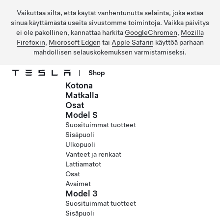
Vaikuttaa siltä, että käytät vanhentunutta selainta, joka estää
sinua käyttämästä useita sivustomme toimintoja. Vaikka päivitys
ei ole pakollinen, kannattaa harkita
GoogleChromen
,
Mozilla
Firefoxin
,
Microsoft Edgen
tai
Apple Safarin
käyttöä parhaan
mahdollisen selauskokemuksen varmistamiseksi.
|
Shop
Kotona
Siirry pääsisältöön
Matkalla
Osat
Model S
Suosituimmat tuotteet
Sisäpuoli
Ulkopuoli
Vanteet ja renkaat
Lattiamatot
Osat
Avaimet
Model 3
Suosituimmat tuotteet
Sisäpuoli