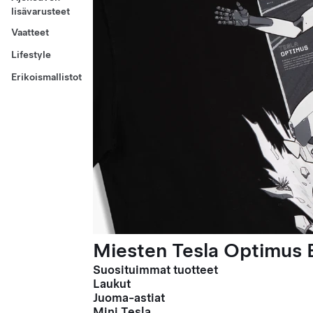
lisävarusteet
Vaatteet
Lifestyle
Erikoismallistot
Miesten Tesla Optimus E
Suosituimmat tuotteet
Laukut
Juoma-astiat
Mini Tesla