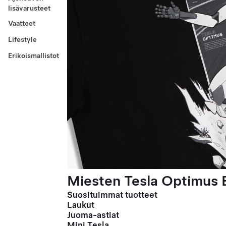
lisävarusteet
Vaatteet
Lifestyle
Erikoismallistot
Miesten Tesla Optimus E
Suosituimmat tuotteet
Laukut
Juoma-astiat
Mini Tesla