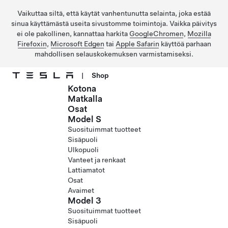
Vaikuttaa siltä, että käytät vanhentunutta selainta, joka estää
sinua käyttämästä useita sivustomme toimintoja. Vaikka päivitys
ei ole pakollinen, kannattaa harkita
GoogleChromen
,
Mozilla
Firefoxin
,
Microsoft Edgen
tai
Apple Safarin
käyttöä parhaan
mahdollisen selauskokemuksen varmistamiseksi.
|
Shop
Kotona
Siirry pääsisältöön
Matkalla
Osat
Model S
Suosituimmat tuotteet
Sisäpuoli
Ulkopuoli
Vanteet ja renkaat
Lattiamatot
Osat
Avaimet
Model 3
Suosituimmat tuotteet
Sisäpuoli