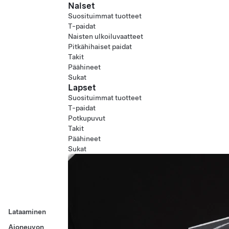
Naiset
Suosituimmat tuotteet
T-paidat
Naisten ulkoiluvaatteet
Pitkähihaiset paidat
Takit
Päähineet
Sukat
Lapset
Suosituimmat tuotteet
T-paidat
Potkupuvut
Takit
Päähineet
Sukat
Lataaminen
Ajoneuvon