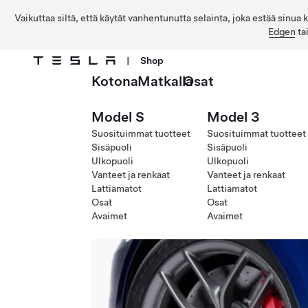
Vaikuttaa siltä, että käytät vanhentunutta selainta, joka estää sinua
Edgen
ta
|
Shop
Kotona
Matkalla
Osat
Siirry pääsisältöön
Model S
Model 3
Suosituimmat tuotteet
Suosituimmat tuotteet
Sisäpuoli
Sisäpuoli
Ulkopuoli
Ulkopuoli
Vanteet ja renkaat
Vanteet ja renkaat
Lattiamatot
Lattiamatot
Osat
Osat
Avaimet
Avaimet