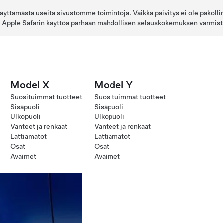
 käyttämästä useita sivustomme toimintoja. Vaikka päivitys ei ole pakolli
i
Apple Safarin
käyttöä parhaan mahdollisen selauskokemuksen varmist
Model X
Model Y
Suosituimmat tuotteet
Suosituimmat tuotteet
Sisäpuoli
Sisäpuoli
Ulkopuoli
Ulkopuoli
Vanteet ja renkaat
Vanteet ja renkaat
Lattiamatot
Lattiamatot
Osat
Osat
Avaimet
Avaimet