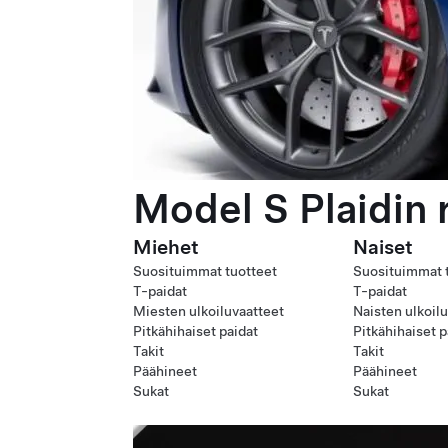
Model S Plaidin 
Miehet
Naiset
Suosituimmat tuotteet
Suosituimmat 
T-paidat
T-paidat
Miesten ulkoiluvaatteet
Naisten ulkoil
Pitkähihaiset paidat
Pitkähihaiset p
Takit
Takit
Päähineet
Päähineet
Sukat
Sukat