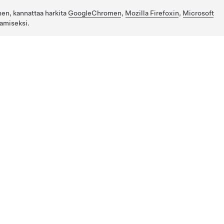
nen, kannattaa harkita
GoogleChromen
,
Mozilla Firefoxin
,
Microsoft
amiseksi.