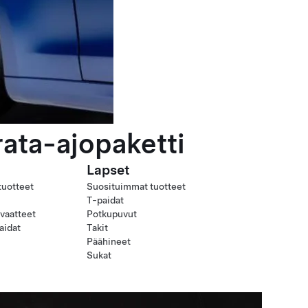
rata-ajopaketti
Lapset
tuotteet
Suosituimmat tuotteet
T-paidat
uvaatteet
Potkupuvut
aidat
Takit
Päähineet
Sukat