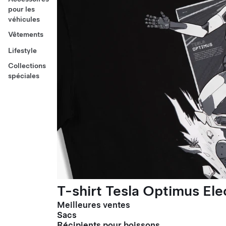
pour les
véhicules
Vêtements
Lifestyle
Collections
spéciales
T-shirt Tesla Optimus El
Meilleures ventes
Sacs
Récipients pour boissons