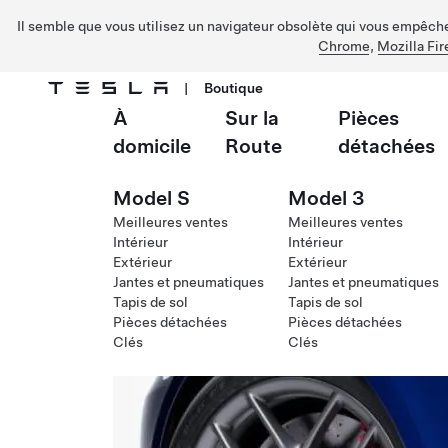
Il semble que vous utilisez un navigateur obsolète qui vous empêche 
Chrome
,
Mozilla Fir
|
Boutique
À
Sur la
Pièces
Passer au contenu principal
domicile
Route
détachées
Model S
Model 3
Meilleures ventes
Meilleures ventes
Intérieur
Intérieur
Extérieur
Extérieur
Jantes et pneumatiques
Jantes et pneumatiques
Tapis de sol
Tapis de sol
Pièces détachées
Pièces détachées
Clés
Clés