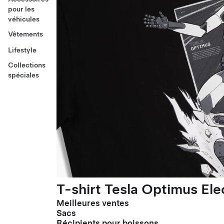
pour les
véhicules
Vêtements
Lifestyle
Collections
spéciales
T-shirt Tesla Optimus El
Meilleures ventes
Sacs
Récipients pour boissons