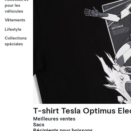
pour les
véhicules
Vêtements
Lifestyle
Collections
spéciales
T-shirt Tesla Optimus El
Meilleures ventes
Sacs
Récipients pour boissons