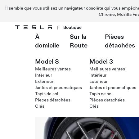
Il semble que vous utilisez un navigateur obsolète qui vous empêche 
Chrome
,
Mozilla Fir
|
Boutique
À
Sur la
Pièces
Passer au contenu principal
domicile
Route
détachées
Model S
Model 3
Meilleures ventes
Meilleures ventes
Intérieur
Intérieur
Extérieur
Extérieur
Jantes et pneumatiques
Jantes et pneumatiques
Tapis de sol
Tapis de sol
Pièces détachées
Pièces détachées
Clés
Clés