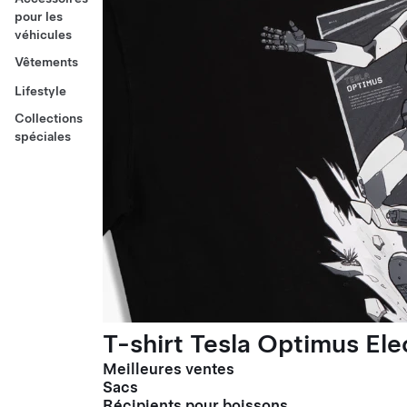
pour les
véhicules
Vêtements
Lifestyle
Collections
spéciales
T-shirt Tesla Optimus El
Meilleures ventes
Sacs
Récipients pour boissons