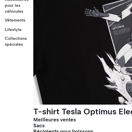
pour les
véhicules
Vêtements
Lifestyle
Collections
spéciales
T-shirt Tesla Optimus El
Meilleures ventes
Sacs
Récipients pour boissons