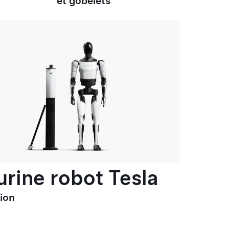
et gobelets
urine robot Tesla
tion