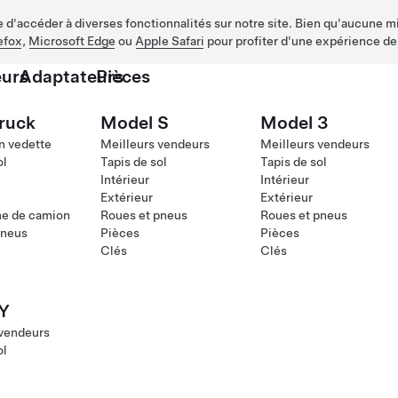
d'accéder à diverses fonctionnalités sur notre site. Bien qu'aucune mis
efox
,
Microsoft Edge
ou
Apple Safari
pour profiter d'une expérience de
urs
Adaptateurs
Pièces
ruck
Model S
Model 3
n vedette
Meilleurs vendeurs
Meilleurs vendeurs
ol
Tapis de sol
Tapis de sol
Intérieur
Intérieur
Extérieur
Extérieur
me de camion
Roues et pneus
Roues et pneus
pneus
Pièces
Pièces
Clés
Clés
Y
 vendeurs
ol