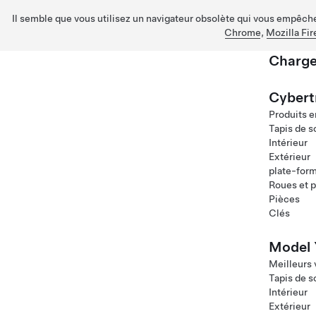
Il semble que vous utilisez un navigateur obsolète qui vous empêche 
Chrome
,
Mozilla Fir
Charge
Passez au contenu principal
Cybert
Produits e
Tapis de s
Intérieur
Extérieur
plate-for
Roues et 
Pièces
Clés
Model 
Meilleurs
Tapis de s
Intérieur
Extérieur