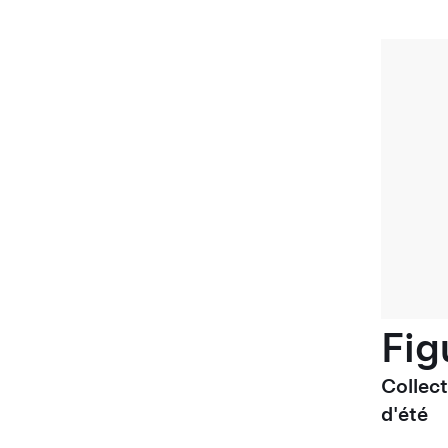
Fig
Collec
d'été