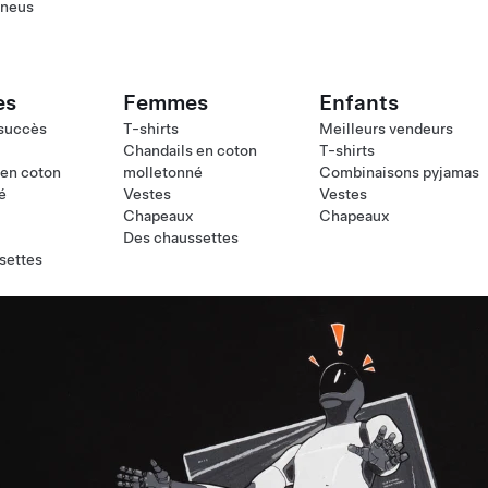
pneus
es
Femmes
Enfants
 succès
T-shirts
Meilleurs vendeurs
Chandails en coton
T-shirts
 en coton
molletonné
Combinaisons pyjamas
é
Vestes
Vestes
Chapeaux
Chapeaux
Des chaussettes
settes