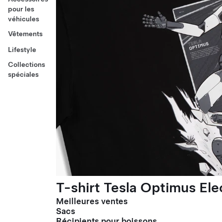
pour les
véhicules
Vêtements
Lifestyle
Collections
spéciales
T-shirt Tesla Optimus El
Meilleures ventes
Sacs
Récipients pour boissons