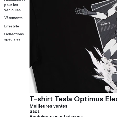
pour les
véhicules
Vêtements
Lifestyle
Collections
spéciales
T-shirt Tesla Optimus El
Meilleures ventes
Sacs
Récipients pour boissons