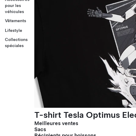
pour les
véhicules
Vêtements
Lifestyle
Collections
spéciales
T-shirt Tesla Optimus El
Meilleures ventes
Sacs
Récipients pour boissons