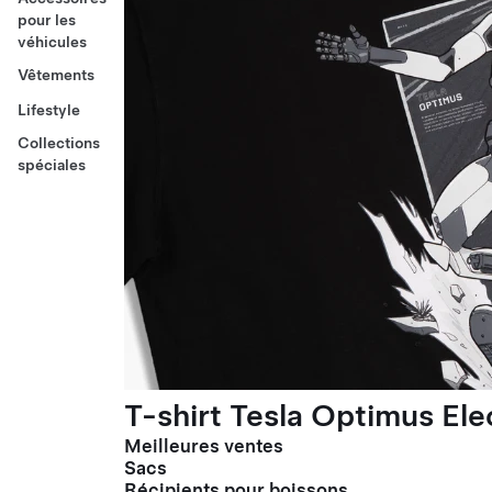
pour les
véhicules
Vêtements
Lifestyle
Collections
spéciales
T-shirt Tesla Optimus El
Meilleures ventes
Sacs
Récipients pour boissons