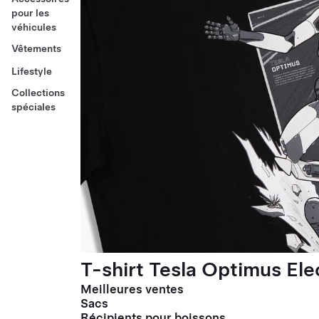
pour les
véhicules
Vêtements
Lifestyle
Collections
spéciales
T-shirt Tesla Optimus El
Meilleures ventes
Sacs
Récipients pour boissons