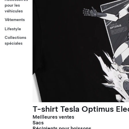
pour les
véhicules
Vêtements
Lifestyle
Collections
spéciales
T-shirt Tesla Optimus El
Meilleures ventes
Sacs
Récipients pour boissons