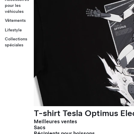
pour les
véhicules
Vêtements
Lifestyle
Collections
spéciales
T-shirt Tesla Optimus El
Meilleures ventes
Sacs
Récipients pour boissons