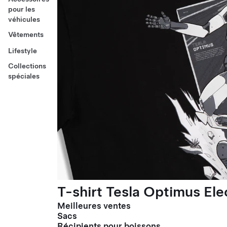
pour les
véhicules
Vêtements
Lifestyle
Collections
spéciales
T-shirt Tesla Optimus El
Meilleures ventes
Sacs
Récipients pour boissons