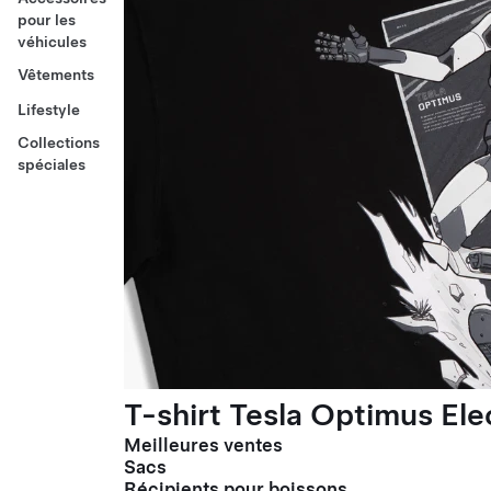
pour les
véhicules
Vêtements
Lifestyle
Collections
spéciales
T-shirt Tesla Optimus El
Meilleures ventes
Sacs
Récipients pour boissons