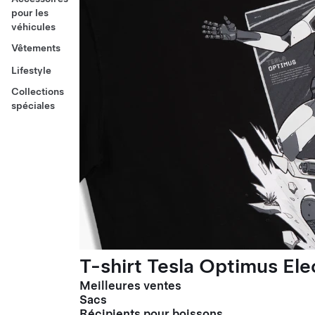
pour les
véhicules
Vêtements
Lifestyle
Collections
spéciales
T-shirt Tesla Optimus El
Meilleures ventes
Sacs
Récipients pour boissons